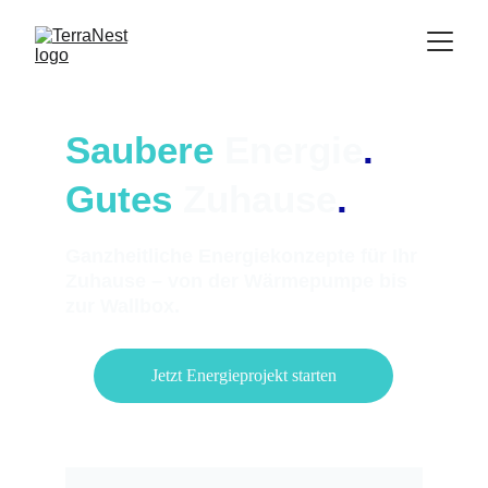
Saubere 
Energie
.
Gutes 
Zuhause
.
Ganzheitliche Energiekonzepte für Ihr 
Zuhause – von der Wärmepumpe bis 
zur Wallbox.
Jetzt Energieprojekt starten